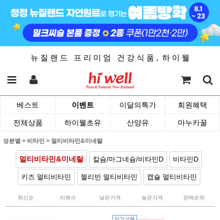
뉴 질 랜 드 프 리 미 엄 건 강 식 품 , 하 이 웰
베스트
이벤트
이달의특가
회원혜택
전체상품
하이웰초유
산양유
마누카꿀
성분별
>
비타민
>
멀티비타민&미네랄
멀티비타민&미네랄
칼슘/마그네슘/비타민D
비타민D
키즈 멀티비타민
젤리빈 멀티비타민
캡슐 멀티비타민
최신순
리뷰수
낮은가격
높은가격
판매순위