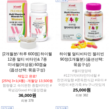
[2개월분/ 하루 600원] 하이웰
하이웰 멀티비타민 젤리빈
12종 멀티 비타민& 7종
90정(1개월분) (옵션선택:
미네랄(여성용) 60캡슐
묶음구성)
(옵션선택: 묶음구성)
#젤리영양제
#12가지비타민미네랄 #
재입고 완료!
천연과일향 #쫀득한식감 #유아 #
[25%] 3+1(4통) -개월당 13,500원
어린이 #온가족 #누구나맛있게
함량좋고 속이편한 종합비타민 #
25,000원
목넘김Good #식물성캡슐
36,000원
리뷰 382
리뷰 378