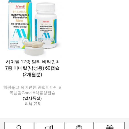
하이웰 12종 멀티 비타민&
7종 미네랄(남성용) 60캡슐
(2개월분)
함량좋고 속이편한 종합비타민 #
목넘김Good #식물성캡슐
(일시품절)
리뷰 216