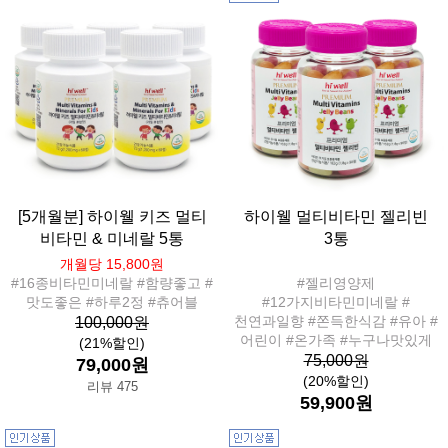
[5개월분] 하이웰 키즈 멀티
하이웰 멀티비타민 젤리빈
비타민 & 미네랄 5통
3통
개월당 15,800원
#16종비타민미네랄 #함량좋고 #
#젤리영양제
맛도좋은 #하루2정 #츄어블
#12가지비타민미네랄 #
천연과일향 #쫀득한식감 #유아 #
100,000원
어린이 #온가족 #누구나맛있게
(21%할인)
75,000원
79,000원
(20%할인)
리뷰 475
59,900원