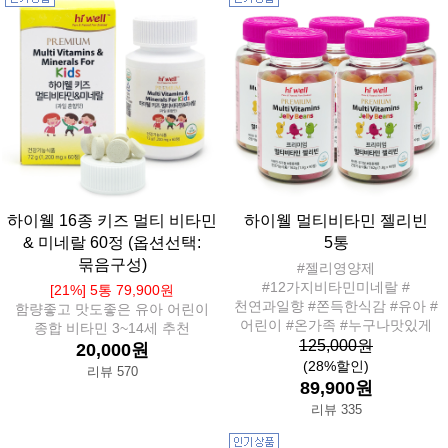
하이웰 16종 키즈 멀티 비타민
하이웰 멀티비타민 젤리빈
& 미네랄 60정 (옵션선택:
5통
묶음구성)
#젤리영양제
#12가지비타민미네랄 #
[21%] 5통 79,900원
천연과일향 #쫀득한식감 #유아 #
함량좋고 맛도좋은 유아 어린이
어린이 #온가족 #누구나맛있게
종합 비타민 3~14세 추천
125,000원
20,000원
(28%할인)
리뷰 570
89,900원
리뷰 335