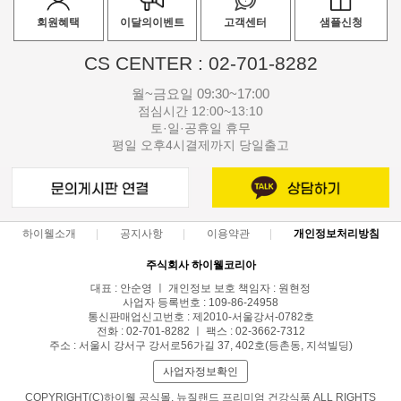
회원혜택
이달의이벤트
고객센터
샘플신청
CS CENTER : 02-701-8282
월~금요일 09:30~17:00
점심시간 12:00~13:10
토·일·공휴일 휴무
평일 오후4시결제까지 당일출고
하이웰소개
공지사항
이용약관
개인정보처리방침
주식회사 하이웰코리아
대표 : 안순영 ㅣ 개인정보 보호 책임자 : 원현정
사업자 등록번호 : 109-86-24958
통신판매업신고번호 : 제2010-서울강서-0782호
전화 : 02-701-8282 ㅣ 팩스 : 02-3662-7312
주소 : 서울시 강서구 강서로56가길 37, 402호(등촌동, 지석빌딩)
사업자정보확인
COPYRIGHT(C)하이웰 공식몰, 뉴질랜드 프리미엄 건강식품 ALL RIGHTS