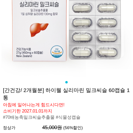
[간건강/ 2개월분] 하이웰 실리마린 밀크씨슬 60캡슐 1
통
아침에 일어나는게 힘드시다면!
소비기한 2027.01.01까지
#70배농축밀크씨슬추출물 #식물성캡슐
45,000원
정상가
(
56
%할인)