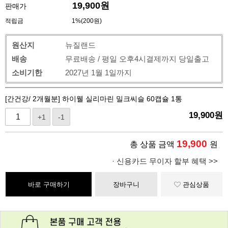
19,900
원
판매가
적립금
1%(200원)
원산지
뉴질랜드
배송
무료배송 / 평일 오후4시결제까지 당일출고
소비기한
2027년 1월 1일까지
[간건강/ 2개월분] 하이웰 실리마린 밀크씨슬 60캡슐 1통
19,900
원
+1
-1
19,900
총 상품 금액
원
· 신용카드 무이자 할부 혜택 >>
바로 구매하기
장바구니
관심상품