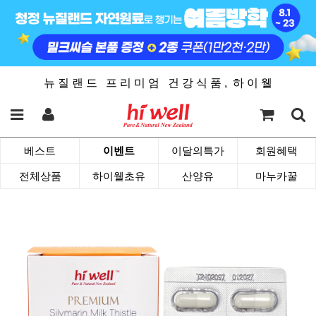
뉴 질 랜 드 프 리 미 엄 건 강 식 품 , 하 이 웰
베스트
이벤트
이달의특가
회원혜택
전체상품
하이웰초유
산양유
마누카꿀