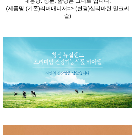
내용량, 성분, 함량은 그대로 입니다.
(제품명
(기존)
리버매니저=> (변경)실리마린 밀크씨
슬)