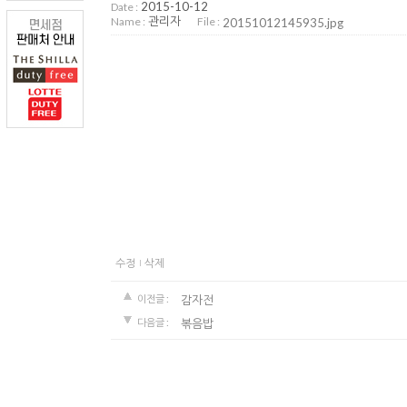
2015-10-12
Date :
관리자
Name :
File :
20151012145935.jpg
수정
삭제
감자전
이전글 :
볶음밥
다음글 :