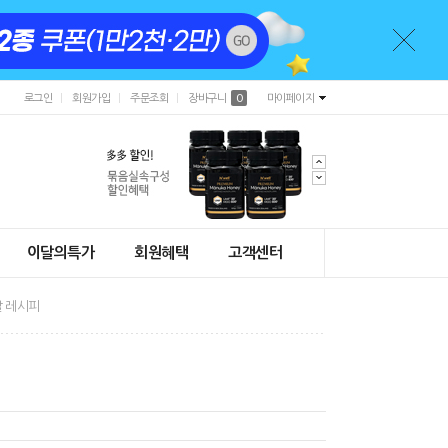
로그인
회원가입
주문조회
장바구니
0
마이페이지
이달의특가
회원혜택
고객센터
 레시피