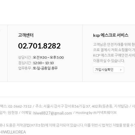
고객센터
kcp 에스크로 서비스
02.701.8282
고객님은 안전거래를 위해 현
으로 결제시 저희 쇼핑몰이 
KCP 에스크로 구매안전 서
상담시간 :
오전 9:30 ~ 오후 5:00
이용하실 수 있습니다.
점심시간 :
12:00 ~ 13:10
업무휴무 :
토·일·공휴일 휴무
/ 팩스: 02-3662-7312 / 주소: 서울시 강서구 강서로56가길 37, 402호(등촌동, 지석빌딩) /
 : 원현정 / 이메일 :
/ Hosting by ㈜커넥트웨이브
hiwell827@gmail.com
나 도용은 저작권법(97조5항)에 의해 금지되어 있습니다.이를 위반시 법적인 처벌을 받을 수
 HIWELLKOREA