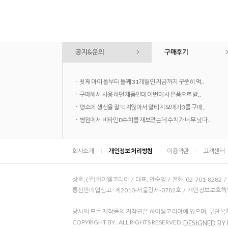
공지&문의
구매후기
-
첫째 아이 돌부터 둘째 31개월인 지금까지 꾸준히 먹..
-
구매해서 사용하던 제품인데 이번에 사은품으로 받..
-
평소에 생선을 잘 먹지않아서 알티지 오메가3를 구매..
-
병원에서 비타민D수치를 재보았는데 수치가 너무 낮다..
회사소개
개인정보 처리방침
이용약관
고객센터
상호: (주)하이웰코리아 / 대표: 안순영 / 전화: 02-701-8282 
통신판매업신고 : 제2010-서울강서-0782호 / 개인정보보호책임자
당사의 모든 제작물의 저작권은 하이웰코리아에 있으며, 무단복제
COPYRIGHT BY
. ALL RIGHTS RESERVED.
DESIGNED BY