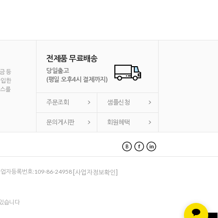
전제품 무료배송
당일출고
금 등
(평일 오후4시 결제까지)
가입한
비스를
주문조회
샘플신청
문의게시판
회원혜택
 사업자등록번호:109-86-24958
[사업자정보확인]
 있습니다