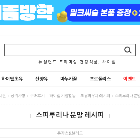
뉴 질 랜 드 프 리 미 엄 건 강 식 품 , 하 이 웰
하이웰초유
산양유
마누카꿀
프로폴리스
이벤트
시판
공지사항
구매후기
하이웰 기업활동
초유파우더 레시피
스피루리나 분말
스피루리나 분말 레시피
[
]
돈가스&샐러드