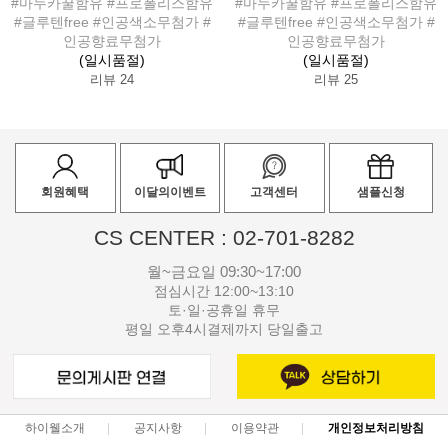
#마누카꿀함유 #프로폴리스함유
#마누카꿀함유 #프로폴리스함유
#글루텐free #인공색소무첨가 #
#글루텐free #인공색소무첨가 #
인공향료무첨가
인공향료무첨가
(일시품절)
(일시품절)
리뷰 24
리뷰 25
회원혜택
이달의이벤트
고객센터
샘플신청
CS CENTER : 02-701-8282
월~금요일 09:30~17:00
점심시간 12:00~13:10
토·일·공휴일 휴무
평일 오후4시결제까지 당일출고
하이웰소개
공지사항
이용약관
개인정보처리방침