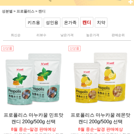
성분별
>
프로폴리스
>
캔디
캔디
키즈용
성인용
온가족
치약
최신순
리뷰수
낮은가격
높은가격
판매순위
프로폴리스 마누카꿀 민트맛
프로폴리스 마누카꿀 레몬맛
캔디 200g/500g 선택
캔디 200g/500g 선택
8월 중순~말경 판매예상
8월 중순~말경 판매예상