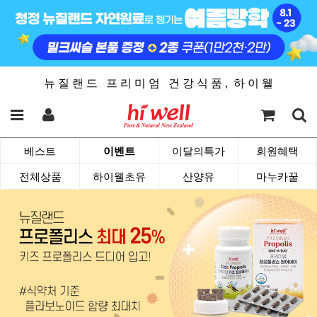
뉴 질 랜 드 프 리 미 엄 건 강 식 품 , 하 이 웰
베스트
이벤트
이달의특가
회원혜택
전체상품
하이웰초유
산양유
마누카꿀