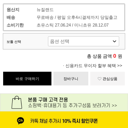
원산지
뉴질랜드
배송
무료배송 / 평일 오후4시결제까지 당일출고
소비기한
초유스틱 27.06.24 / 미니초유 28.12.07
보틀 선택
0
총 상품 금액
원
· 신용카드 무이자 할부 혜택 >>
바로 구매하기
장바구니
관심상품