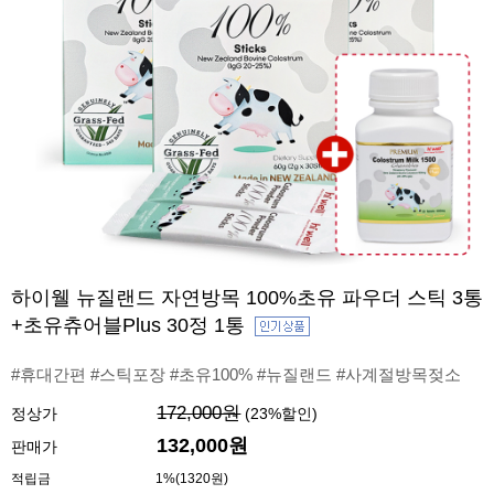
하이웰 뉴질랜드 자연방목 100%초유 파우더 스틱 3통
+초유츄어블Plus 30정 1통
#휴대간편 #스틱포장 #초유100% #뉴질랜드 #사계절방목젖소
172,000원
정상가
(
23
%할인)
132,000원
판매가
적립금
1%(1320원)