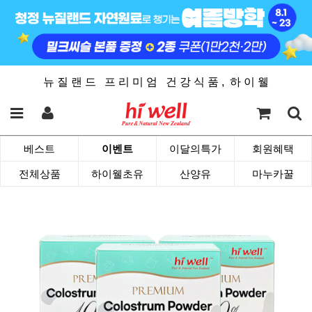
뉴 질 랜 드 프 리 미 엄 건 강 식 품 , 하 이 웰
베스트
이벤트
이달의특가
회원혜택
전체상품
하이웰초유
산양유
마누카꿀