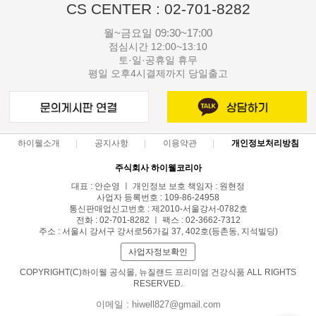
CS CENTER : 02-701-8282
월~금요일 09:30~17:00
점심시간 12:00~13:10
토·일·공휴일 휴무
평일 오후4시결제까지 당일출고
하이웰소개
공지사항
이용약관
개인정보처리방침
주식회사 하이웰코리아
대표 : 안순영 ㅣ 개인정보 보호 책임자 : 원현정
사업자 등록번호 : 109-86-24958
통신판매업신고번호 : 제2010-서울강서-0782호
전화 : 02-701-8282 ㅣ 팩스 : 02-3662-7312
주소 : 서울시 강서구 강서로56가길 37, 402호(등촌동, 지석빌딩)
사업자정보확인
COPYRIGHT(C)하이웰 공식몰, 뉴질랜드 프리미엄 건강식품 ALL RIGHTS
RESERVED.
이메일 : hiwell827@gmail.com