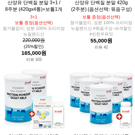
산양유 단백질 분말 3+1 /
산양유 단백질 분말 420g
8주분 (420gx4통)+보틀1개
(2주분) (옵션선택: 묶음구성)
3+1
보틀 증정(옵션선택)
보틀 증정(옵션선택)
첨가물없이, 성분 100% 프리미엄
첨가물없이, 성분 100% 프리미엄
뉴질랜드산 #묶음구성~파격할인
뉴질랜드산
#진한우유맛
220,000원
55,000원
(25%할인)
리뷰 42
165,000원
리뷰 103