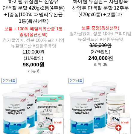
하이웰 뉴질랜드 산양유
하이웰 뉴질랜드 자연방목
단백질 분말 420gx2통(4주분)
산양유 단백질 분말 12주분
+ [증정]100억 패밀리유산균
(420gx6통) +보틀1개
1통(옵션선택)
보틀 증정(옵션선택)
보틀 + 100억 패밀리유산균 1통
첨가물없이, 성분 100% 프리미엄
증정(옵션선택)
뉴질랜드산 #진한우유맛
첨가물없이, 성분 100% 프리미엄
330,000원
뉴질랜드산 #진한우유맛
(27%할인)
110,000원
240,000원
(11%할인)
98,000원
리뷰 36
리뷰 8