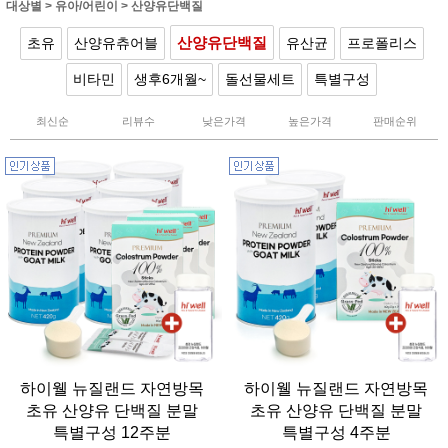
대상별
>
유아/어린이
>
산양유단백질
산양유단백질
초유
산양유츄어블
유산균
프로폴리스
비타민
생후6개월~
돌선물세트
특별구성
최신순
리뷰수
낮은가격
높은가격
판매순위
하이웰 뉴질랜드 자연방목
하이웰 뉴질랜드 자연방목
초유 산양유 단백질 분말
초유 산양유 단백질 분말
특별구성 12주분
특별구성 4주분