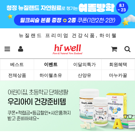
뉴 질 랜 드 프 리 미 엄 건 강 식 품 , 하 이 웰
베스트
이벤트
이달의특가
회원혜택
전체상품
하이웰초유
산양유
마누카꿀